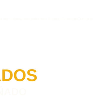
o ser voluntario(a)
Informes Anuales
Noticias
Contacto
ADOS
ÑADO