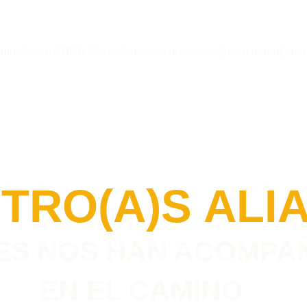
nida
Sobre ADRA México
Nuestros proyectos
Quiero donar
Quier
TRO(A)S ALI
ES NOS HAN ACOMPA
EN EL CAMINO